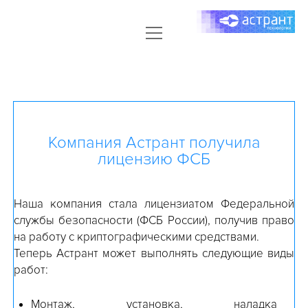
open
ГЛАВНАЯ
menu
open
УСЛУГИ
menu
ИНФОРМАЦИОННАЯ БЕЗОПАСНОСТЬ
ПАРТНЕРСТВО
РАЗРАБОТКА ДОКУМЕНТАЦИИ ПО 152-ФЗ
ДОКУМЕНТЫ
Компания Астрант получила
ПОДКЛЮЧЕНИЕ К ГИС РСМЭВ, ПГС, ИСОГД
лицензию ФСБ
НАПИШИТЕ НАМ
ПОДКЛЮЧЕНИЕ К ФИС ФРДО
КОМПАНИЯ
ПОДКЛЮЧЕНИЕ К ГИС КОНТИНГЕНТ-РЕГИОН
Наша компания стала лицензиатом Федеральной
службы безопасности (ФСБ России), получив право
ПОДКЛЮЧЕНИЕ К ГИС ЭЛЕКТРОННАЯ ПУТЕВКА
на работу с криптографическими средствами.
Теперь Астрант может выполнять следующие виды
ПОСТАВКА СРЕДСТВ ЗАЩИТЫ ИНФОРМАЦИИ
работ:
Монтаж, установка, наладка