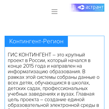
open
ГЛАВНАЯ
menu
open
УСЛУГИ
menu
ИНФОРМАЦИОННАЯ БЕЗОПАСНОСТЬ
ПАРТНЕРСТВО
Контингент-Регион
РАЗРАБОТКА ДОКУМЕНТАЦИИ ПО 152-ФЗ
ДОКУМЕНТЫ
ПОДКЛЮЧЕНИЕ К ГИС РСМЭВ, ПГС, ИСОГД
ГИС КОНТИНГЕНТ – это крупный
НАПИШИТЕ НАМ
проект в России, который начался в
ПОДКЛЮЧЕНИЕ К ФИС ФРДО
конце 2015 года и направлен на
КОМПАНИЯ
информатизацию образования. В
ПОДКЛЮЧЕНИЕ К ГИС КОНТИНГЕНТ-РЕГИОН
рамках этой системы собраны данные о
ПОДКЛЮЧЕНИЕ К ГИС ЭЛЕКТРОННАЯ ПУТЕВКА
всех детях, обучающихся в школах,
детских садах, профессиональных
ПОСТАВКА СРЕДСТВ ЗАЩИТЫ ИНФОРМАЦИИ
учебных заведениях и вузах. Главная
цель проекта – создание единой
образовательной электронной среды в