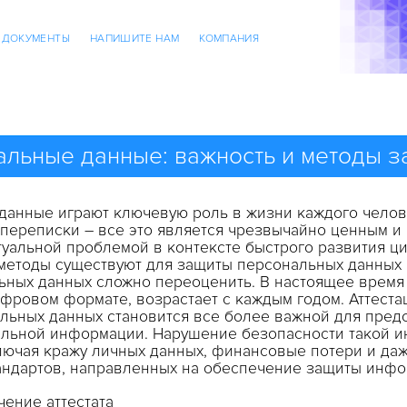
ДОКУМЕНТЫ
НАПИШИТЕ НАМ
КОМПАНИЯ
альные данные: важность и методы 
данные играют ключевую роль в жизни каждого челов
 переписки – все это является чрезвычайно ценным и 
уальной проблемой в контексте быстрого развития ци
 методы существуют для защиты персональных данных и
ьных данных сложно переоценить. В настоящее время
фровом формате, возрастает с каждым годом. Аттеста
альных
данных
становится
все
более
важной
для
пред
льной
информации
.
Нарушение
безопасности
такой
и
лючая
кражу
личных данных
,
финансовые
потери
и даж
андартов,
направленных
на обеспечение
защиты
инфо
чение аттестата