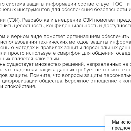
то
система
защиты
информации
соответствует ГОСТ и
ючевых
инструментов
для
обеспечения
безопасности
ии
(
СЗИ
).
Разработка
и внедрение СЗИ помогает пред
ечить
целостность
,
конфиденциальность
и
доступност
ом и верном виде помогает организациям обеспечить
е
использования
технических
методов
защиты
информа
ны о методах и правилах защиты персональных данны
или просто используете смартфон для общения, осве
анных является ключевым
нь
существует
множество
решений
,
направленных
на
ь, что надежная защита данных требует не только техн
одов
защиты
. Помните, что вопросы защиты персонал
те цифровизации общества. Бережное отношение к к
и спокойствия.
410005, г.С
Мы испо
предпочт