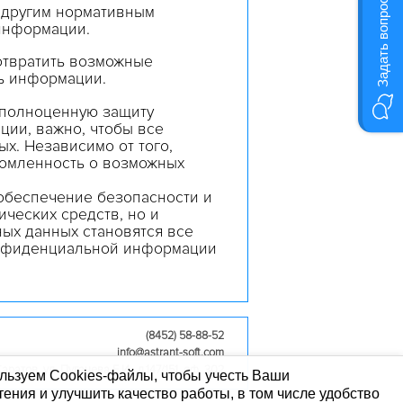
Задать вопрос
 другим нормативным
информации
.
отвратить возможные
ь
информации
.
 полноценную защиту
ции
, важно, чтобы все
х. Независимо от того,
домленность о возможных
обеспечение
безопасности
и
ических средств, но и
ьных
данных
становятся
все
онфиденциальной информации
(8452) 58-88-52
info@astrant-soft.com
аратов, ул. Пугачева Е.И., д.147/151, оф. 302
льзуем Cookies-файлы, чтобы учесть Ваши
ения и улучшить качество работы, в том числе удобство