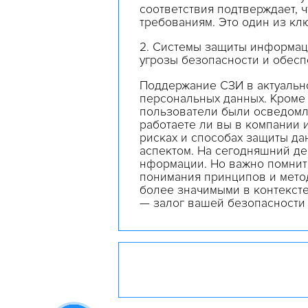
соответствия
подтверждает
,
ч
требованиям. Это
один
из
кл
2.
Системы
защиты
информац
угрозы
безопасности
и обесп
Поддержание СЗИ в актуальн
персональных
данных
. Кром
пользователи были осведомле
работаете ли вы в компании 
рисках и способах защиты д
аспектом.
На
сегодняшний
де
нформации
. Но важно помнит
понимания принципов и мет
более значимыми в контекс
— залог вашей безопасности 