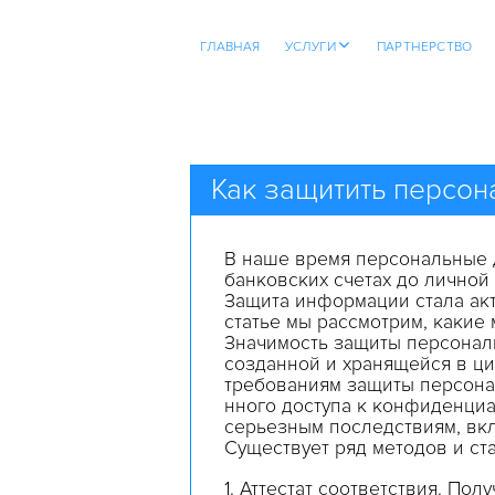
open
ГЛАВНАЯ
УСЛУГИ
ПАРТНЕРСТВО
menu
Как защитить персон
В наше время персональные 
банковских счетах до личной
Защита информации стала акт
статье мы рассмотрим, какие
Значимость защиты персонал
созданной и хранящейся в ци
требованиям
защиты
персон
нного
доступа
к
конфиденциа
серьезным
последствиям
,
вк
Существует ряд методов и ст
1.
Аттестат
соответствия
. Полу